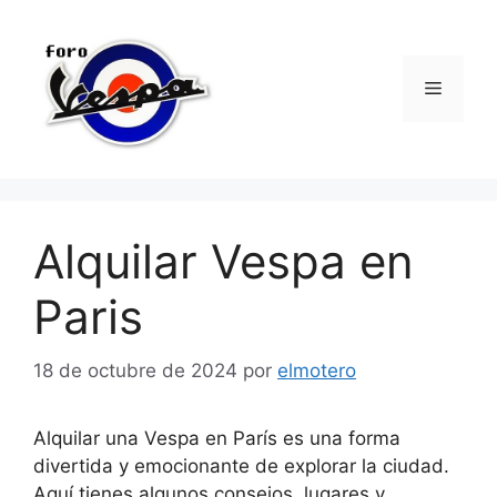
Saltar
al
contenido
Menú
Alquilar Vespa en
Paris
18 de octubre de 2024
por
elmotero
Alquilar una Vespa en París es una forma
divertida y emocionante de explorar la ciudad.
Aquí tienes algunos consejos, lugares y